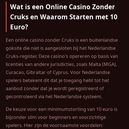
Wat is een Online Casino Zonder
Cruks en Waarom Starten met 10
Euro?
Een online casino zonder Cruks is een buitenlandse
goksite die niet is aangesloten bij het Nederlandse
Cruks-register. Deze casino's opereren op basis van
licenties van andere jurisdicties, zoals Malta (MGA),
Curacao, Gibraltar of Cyprus. Voor Nederlandse
spelers betekent dit dat je toegang hebt tot het
aanbod zonder dat je wordt geregistreerd of
gecontroleerd via het Nederlandse systeem.
De keuze voor een minimumstorting van 10 euro is
bijzonder slim voor beginners en voorzichtige
spelers. Hier zijn de voornaamste voordelen: