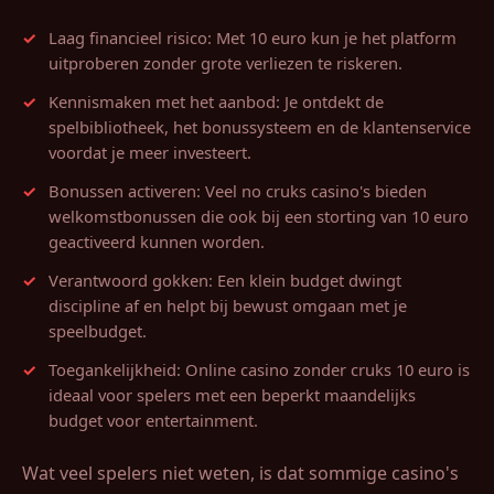
Laag financieel risico: Met 10 euro kun je het platform
uitproberen zonder grote verliezen te riskeren.
Kennismaken met het aanbod: Je ontdekt de
spelbibliotheek, het bonussysteem en de klantenservice
voordat je meer investeert.
Bonussen activeren: Veel no cruks casino's bieden
welkomstbonussen die ook bij een storting van 10 euro
geactiveerd kunnen worden.
Verantwoord gokken: Een klein budget dwingt
discipline af en helpt bij bewust omgaan met je
speelbudget.
Toegankelijkheid: Online casino zonder cruks 10 euro is
ideaal voor spelers met een beperkt maandelijks
budget voor entertainment.
Wat veel spelers niet weten, is dat sommige casino's