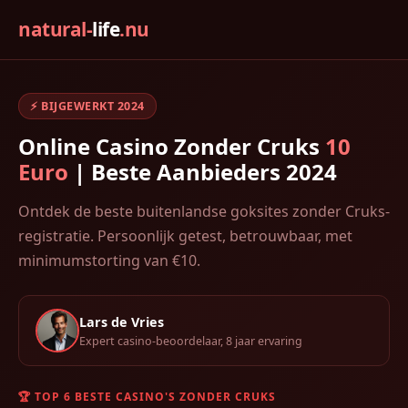
natural-
life
.nu
⚡ BIJGEWERKT 2024
Online Casino Zonder Cruks
10
Euro
| Beste Aanbieders 2024
Ontdek de beste buitenlandse goksites zonder Cruks-
registratie. Persoonlijk getest, betrouwbaar, met
minimumstorting van €10.
Lars de Vries
Expert casino-beoordelaar, 8 jaar ervaring
🏆 TOP 6 BESTE CASINO'S ZONDER CRUKS