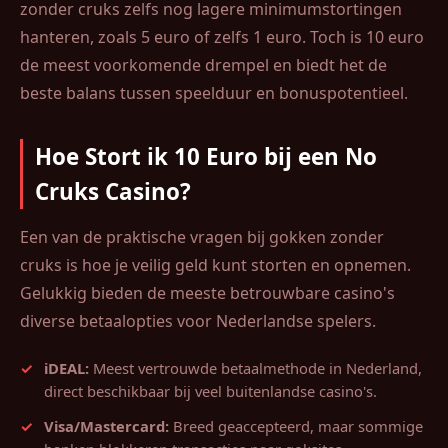
zonder cruks zelfs nog lagere minimumstortingen
hanteren, zoals 5 euro of zelfs 1 euro. Toch is 10 euro
de meest voorkomende drempel en biedt het de
beste balans tussen speelduur en bonuspotentieel.
Hoe Stort ik 10 Euro bij een No
Cruks Casino?
Een van de praktische vragen bij gokken zonder
cruks is hoe je veilig geld kunt storten en opnemen.
Gelukkig bieden de meeste betrouwbare casino's
diverse betaalopties voor Nederlandse spelers.
iDEAL:
Meest vertrouwde betaalmethode in Nederland,
direct beschikbaar bij veel buitenlandse casino's.
Visa/Mastercard:
Breed geaccepteerd, maar sommige