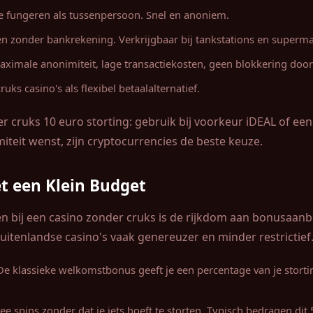
ie fungeren als tussenpersoon. Snel en anoniem.
n zonder bankrekening. Verkrijgbaar bij tankstations en superma
ximale anonimiteit, lage transactiekosten, geen blokkering doo
ks casino's als flexibel betaalalternatief.
 cruks 10 euro storting: gebruik bij voorkeur iDEAL of een e
miteit wenst, zijn cryptocurrencies de beste keuze.
t een Klein Budget
en bij een casino zonder cruks is de rijkdom aan bonusaan
uitenlandse casino's vaak genereuzer en minder restrictief
e klassieke welkomstbonus geeft je een percentage van je stortin
ee spins zonder dat je iets hoeft te storten. Typisch bedragen dit 5