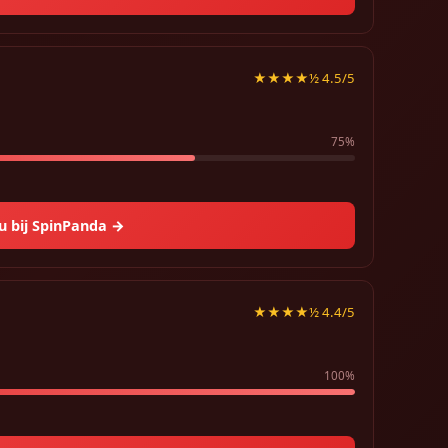
★★★★½ 4.5/5
75%
u bij SpinPanda →
★★★★½ 4.4/5
100%