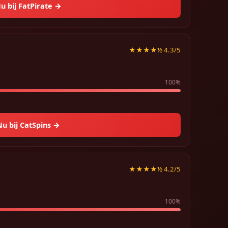
u bij FatPirate →
★★★★½ 4.3/5
100%
Nu bij CatSpins →
★★★★½ 4.2/5
100%