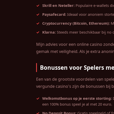
Skrill en Neteller:
Populaire e-wallets d
Paysafecard:
Ideaal voor anoniem storte
Cryptocurrency (Bitcoin, Ethereum):
Ma
Klarna:
Steeds meer beschikbaar bij no cru
Mijn advies voor een online casino zonder
gemak met veiligheid. Als je extra anoni
Bonussen voor Spelers me
Een van de grootste voordelen van spel
vergunde casino's zijn de bonussen bij b
Welkomstbonus op je eerste storting:
D
een 100% bonus speel je al met 20 euro.
No Deposit Bonus:
Gratis speelgeld of fr