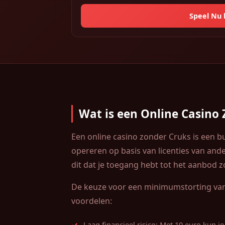
Speel Nu 
Wat is een Online Casino
Een online casino zonder Cruks is een bu
opereren op basis van licenties van ande
dit dat je toegang hebt tot het aanbod 
De keuze voor een minimumstorting van 1
voordelen:
Laag financieel risico: Met 10 euro kun j