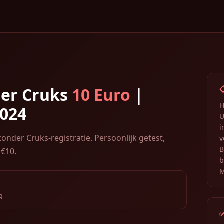
der Cruks
10 Euro
|
H
2024
U
i
onder Cruks-registratie. Persoonlijk getest,
v
B
€10.
b
M
ng