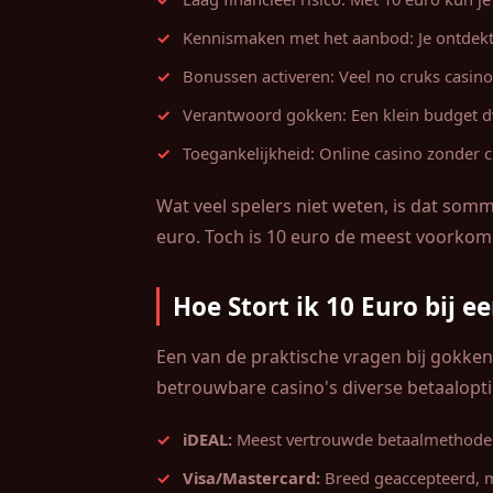
Kennismaken met het aanbod: Je ontdekt 
Bonussen activeren: Veel no cruks casin
Verantwoord gokken: Een klein budget dw
Toegankelijkheid: Online casino zonder c
Wat veel spelers niet weten, is dat som
euro. Toch is 10 euro de meest voorkom
Hoe Stort ik 10 Euro bij 
Een van de praktische vragen bij gokken
betrouwbare casino's diverse betaalopti
iDEAL:
Meest vertrouwde betaalmethode in
Visa/Mastercard:
Breed geaccepteerd, m