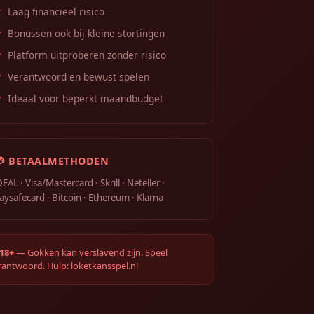
✓
Laag financieel risico
✓
Bonussen ook bij kleine stortingen
✓
Platform uitproberen zonder risico
✓
Verantwoord en bewust spelen
✓
Ideaal voor beperkt maandbudget
💳 BETAALMETHODEN
DEAL · Visa/Mastercard · Skrill · Neteller ·
aysafecard · Bitcoin · Ethereum · Klarna
18+
— Gokken kan verslavend zijn. Speel
rantwoord. Hulp:
loketkansspel.nl