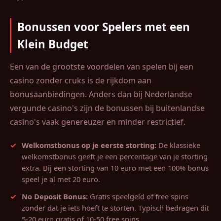
Bonussen voor Spelers met een
Klein Budget
Een van de grootste voordelen van spelen bij een
casino zonder cruks is de rijkdom aan
bonusaanbiedingen. Anders dan bij Nederlandse
vergunde casino's zijn de bonussen bij buitenlandse
casino's vaak genereuzer en minder restrictief.
Welkomstbonus op je eerste storting:
De klassieke
welkomstbonus geeft je een percentage van je storting
extra. Bij een storting van 10 euro met een 100% bonus
speel je al met 20 euro.
No Deposit Bonus:
Gratis speelgeld of free spins
zonder dat je iets hoeft te storten. Typisch bedragen dit
5-20 euro gratis of 10-50 free spins.