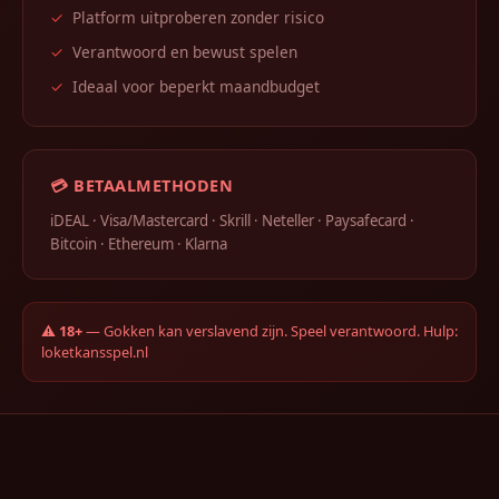
✓
Platform uitproberen zonder risico
✓
Verantwoord en bewust spelen
✓
Ideaal voor beperkt maandbudget
💳 BETAALMETHODEN
iDEAL · Visa/Mastercard · Skrill · Neteller · Paysafecard ·
Bitcoin · Ethereum · Klarna
⚠️
18+
— Gokken kan verslavend zijn. Speel verantwoord. Hulp:
loketkansspel.nl