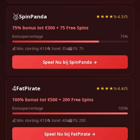
🥉
SpinPanda
★★★★½ 4.5/5
75% bonus tot €300 + 75 Free Spins
Bonuspercentage
75%
💰 Min. storting: €10
🔄 Inzet: 35x
🎰 FS: 75
Speel Nu bij SpinPanda →
4
FatPirate
★★★★½ 4.4/5
100% bonus tot €500 + 200 Free Spins
Bonuspercentage
100%
💰 Min. storting: €10
🔄 Inzet: 40x
🎰 FS: 200
Speel Nu bij FatPirate →