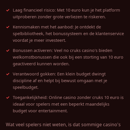
Laag financieel risico: Met 10 euro kun je het platform
uitproberen zonder grote verliezen te riskeren.
Kennismaken met het aanbod: Je ontdekt de
spelbibliotheek, het bonussysteem en de klantenservice
voordat je meer investeert.
Bonussen activeren: Veel no cruks casino's bieden
welkomstbonussen die ook bij een storting van 10 euro
geactiveerd kunnen worden.
Verantwoord gokken: Een klein budget dwingt
discipline af en helpt bij bewust omgaan met je
speelbudget.
Toegankelijkheid: Online casino zonder cruks 10 euro is
ideaal voor spelers met een beperkt maandelijks
budget voor entertainment.
Wat veel spelers niet weten, is dat sommige casino's