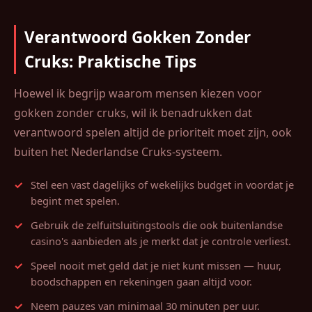
Verantwoord Gokken Zonder
Cruks: Praktische Tips
Hoewel ik begrijp waarom mensen kiezen voor
gokken zonder cruks, wil ik benadrukken dat
verantwoord spelen altijd de prioriteit moet zijn, ook
buiten het Nederlandse Cruks-systeem.
Stel een vast dagelijks of wekelijks budget in voordat je
begint met spelen.
Gebruik de zelfuitsluitingstools die ook buitenlandse
casino's aanbieden als je merkt dat je controle verliest.
Speel nooit met geld dat je niet kunt missen — huur,
boodschappen en rekeningen gaan altijd voor.
Neem pauzes van minimaal 30 minuten per uur.